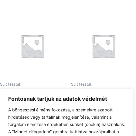
Sült tészták
Sült tészták
11. Borisz verzió sült tészta
7 Michael Jackson sült tészta
Fontosnak tartjuk az adatok védelmét
3.030
Ft
2.260
Ft
A böngészési élmény fokozása, a személyre szabott
Tovább olvasom
Tovább olvasom
hirdetések vagy tartalmak megjelenítése, valamint a
forgalom elemzése érdekében sütiket (cookie) használunk.
A "Mindet elfogadom" gombra kattintva hozzájárulhat a