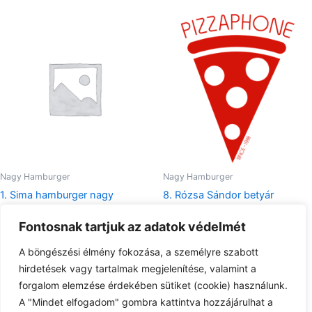
Nagy Hamburger
Nagy Hamburger
1. Sima hamburger nagy
8. Rózsa Sándor betyár
hamburger nagy
1.490
Ft
Fontosnak tartjuk az adatok védelmét
1.890
Ft
Tovább olvasom
A böngészési élmény fokozása, a személyre szabott
Tovább olvasom
hirdetések vagy tartalmak megjelenítése, valamint a
forgalom elemzése érdekében sütiket (cookie) használunk.
A "Mindet elfogadom" gombra kattintva hozzájárulhat a