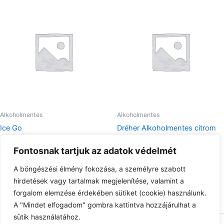
Alkoholmentes
Alkoholmentes
Ice Go
Dréher Alkoholmentes citrom
0,5L
1.250
Ft
Fontosnak tartjuk az adatok védelmét
590
Ft
Tovább olvasom
A böngészési élmény fokozása, a személyre szabott
Tovább olvasom
hirdetések vagy tartalmak megjelenítése, valamint a
forgalom elemzése érdekében sütiket (cookie) használunk.
A "Mindet elfogadom" gombra kattintva hozzájárulhat a
sütik használatához.