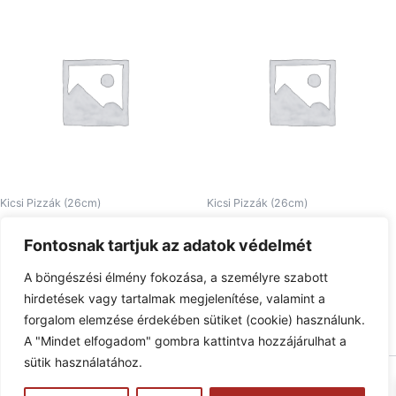
Kicsi Pizzák (26cm)
Kicsi Pizzák (26cm)
27. Michael Jackson kicsi
15. Pizza Phoenix kicsi
Fontosnak tartjuk az adatok védelmét
2.180
Ft
2.350
Ft
A böngészési élmény fokozása, a személyre szabott
Tovább olvasom
Tovább olvasom
hirdetések vagy tartalmak megjelenítése, valamint a
forgalom elemzése érdekében sütiket (cookie) használunk.
A "Mindet elfogadom" gombra kattintva hozzájárulhat a
sütik használatához.
Copyright © 2026 Pizzaphone | Powered by
Astra WordPress