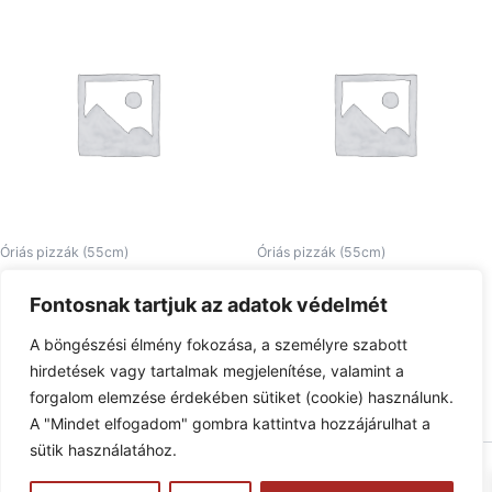
Óriás pizzák (55cm)
Óriás pizzák (55cm)
25. Pizza De La Superman óriás
27. Michael Jackson óriás
Fontosnak tartjuk az adatok védelmét
7.210
Ft
6.390
Ft
A böngészési élmény fokozása, a személyre szabott
Tovább olvasom
Tovább olvasom
hirdetések vagy tartalmak megjelenítése, valamint a
forgalom elemzése érdekében sütiket (cookie) használunk.
A "Mindet elfogadom" gombra kattintva hozzájárulhat a
sütik használatához.
Copyright © 2026 Pizzaphone | Powered by
Astra WordPress