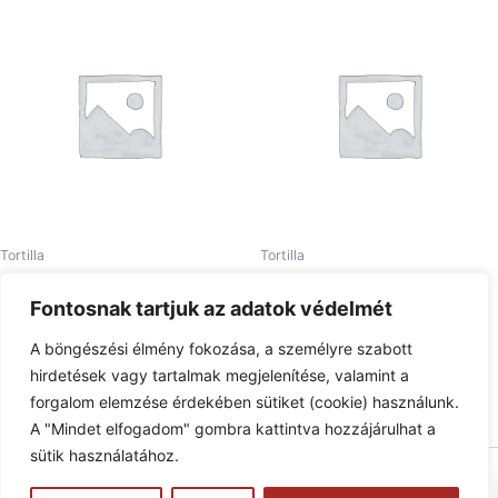
Tortilla
Tortilla
5. Álmos tortilla
3. Amerikai tortilla
Fontosnak tartjuk az adatok védelmét
1.690
Ft
1.690
Ft
A böngészési élmény fokozása, a személyre szabott
Tovább olvasom
Tovább olvasom
hirdetések vagy tartalmak megjelenítése, valamint a
forgalom elemzése érdekében sütiket (cookie) használunk.
A "Mindet elfogadom" gombra kattintva hozzájárulhat a
sütik használatához.
Copyright © 2026 Pizzaphone | Powered by
Astra WordPress