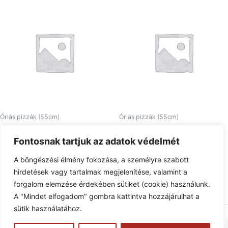
Óriás pizzák (55cm)
Óriás pizzák (55cm)
24. Piedone Pizza óriás
10. Costa De Prosciutto óriás
Fontosnak tartjuk az adatok védelmét
6.570
Ft
6.750
Ft
A böngészési élmény fokozása, a személyre szabott
Tovább olvasom
Tovább olvasom
hirdetések vagy tartalmak megjelenítése, valamint a
forgalom elemzése érdekében sütiket (cookie) használunk.
A "Mindet elfogadom" gombra kattintva hozzájárulhat a
sütik használatához.
Copyright © 2026 Pizzaphone | Powered by
Astra WordPress