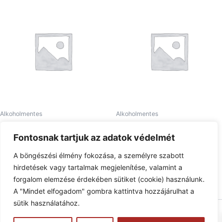
Alkoholmentes
Alkoholmentes
Coca Cola 0,25L
Natur-aqua Savas 0,25L
Fontosnak tartjuk az adatok védelmét
490
Ft
420
Ft
A böngészési élmény fokozása, a személyre szabott
Tovább olvasom
Tovább olvasom
hirdetések vagy tartalmak megjelenítése, valamint a
forgalom elemzése érdekében sütiket (cookie) használunk.
A "Mindet elfogadom" gombra kattintva hozzájárulhat a
sütik használatához.
Copyright © 2026 Pizzaphone | Powered by
Astra WordPress