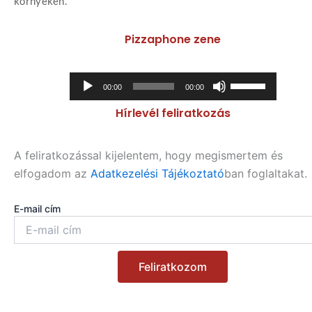
környékén.
Pizzaphone zene
Audió
A
00:00
00:00
lejátszó
hangerő
Hírlevél feliratkozás
növeléséhez,
illetőleg
csökkentéséhez
A feliratkozással kijelentem, hogy megismertem és
a
elfogadom az
Adatkezelési Tájékoztató
ban foglaltakat.
Fel/Le
billentyűket
E-mail cím
kell
használni.
Feliratkozom