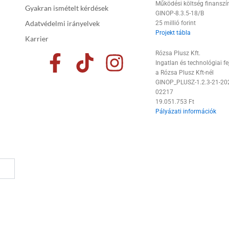
Működési költség finanszí
Gyakran ismételt kérdések
GINOP-8.3.5-18/B
Adatvédelmi irányelvek
25 millió forint
Projekt tábla
Karrier
F
T
I
Rózsa Plusz Kft.
Ingatlan és technológiai fe
a
i
n
a Rózsa Plusz Kft-nél
GINOP_PLUSZ-1.2.3-21-20
c
k
s
02217
19.051.753 Ft
e
t
t
Pályázati információk
b
o
a
o
k
g
o
r
k
a
-
m