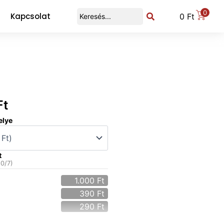
0
Kapcsolat
0
Ft
Ft
elye
t
(
0
/7)
1.000
Ft
390
Ft
290
Ft