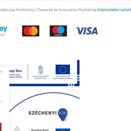
f
inden jog fenntartva!| Powered by Innovation Marketing
Adatvédelmi nyilat
.