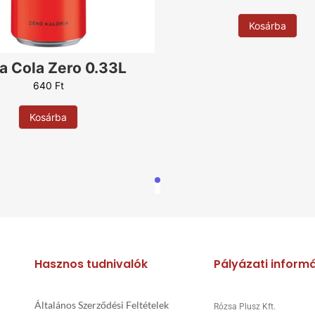
Uborka
Paradicsom
Kosárba
Rukkola
Sonka
a Cola Zero 0.33L
Sajt
640
Ft
Szezámmag
Szalámi
Kosárba
Szalonna
Tejföl
Tojás
Oliva
Paprika
Virsli
Zabkorpa
Hasznos tudnivalók
Pályázati inform
Általános Szerződési Feltételek
Rózsa Plusz Kft.