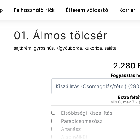
ap
Felhasználói fiók
Étterem választó
Karrier
01. Álmos tölcsér
sajtkrém, gyros hús, kígyóuborka, kukorica, saláta
2.280
01.
Fogyasztás h
Álmos
tölcsér
mennyiség
Extra felté
Min 0, max 7 - 
Elsőbbségi Kiszállítás
Paradicsomszósz
Ananász
Alap nélkül