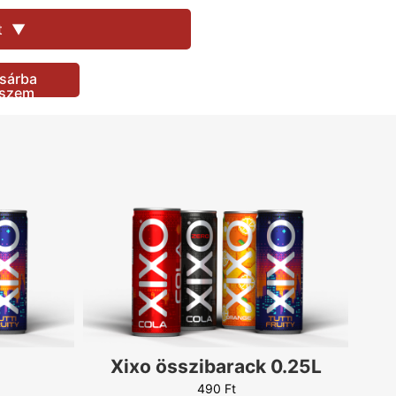
490
Ft
t
▼
290
Ft
100
Ft
sárba
490
Ft
eszem
290
Ft
490
Ft
490
Ft
490
Ft
290
Ft
290
Ft
490
Ft
290
Ft
290
Ft
290
Ft
100
Ft
Xixo összibarack 0.25L
100
Ft
490
Ft