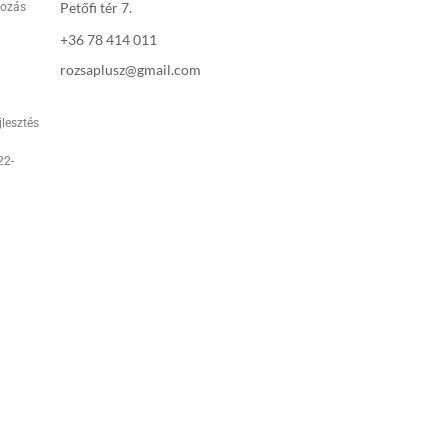
Petőfi tér 7.
rozás
+36 78 414 011
rozsaplusz@gmail.com
jlesztés
22-