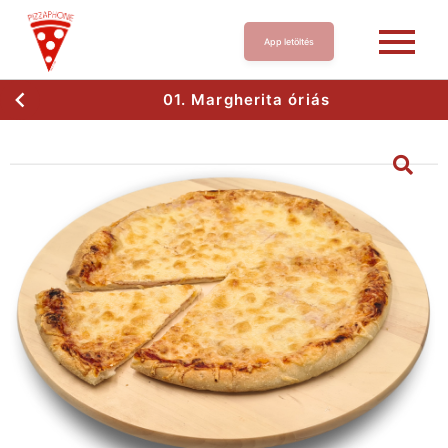
App letöltés
01. Margherita óriás