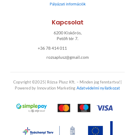
Pályázati információk
-
m
f
Kapcsolat
6200 Kiskőrös,
Petőfi tér 7.
+36 78 414 011
rozsaplusz@gmail.com
Copyright ©2025| Rózsa Plusz Kft. – Minden jog fenntartva!|
Powered by Innovation Marketing
Adatvédelmi nyilatkozat