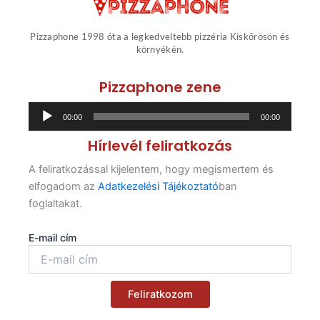
Pizzaphone 1998 óta a legkedveltebb pizzéria Kiskőrösön és
környékén.
Pizzaphone zene
Audió
00:00
00:00
lejátszó
Hírlevél feliratkozás
A feliratkozással kijelentem, hogy megismertem és
elfogadom az
Adatkezelési Tájékoztató
ban
foglaltakat.
E-mail cím
Feliratkozom