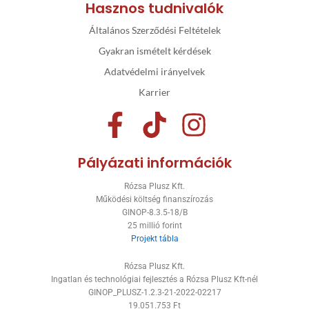
Hasznos tudnivalók
Általános Szerződési Feltételek
Gyakran ismételt kérdések
Adatvédelmi irányelvek
Karrier
F
T
I
a
i
n
Pályázati információk
c
k
s
Rózsa Plusz Kft.
e
t
t
Működési költség finanszírozás
GINOP-8.3.5-18/B
b
o
a
25 millió forint
Projekt tábla
o
k
g
Rózsa Plusz Kft.
o
r
Ingatlan és technológiai fejlesztés a Rózsa Plusz Kft-nél
GINOP_PLUSZ-1.2.3-21-2022-02217
k
a
19.051.753 Ft