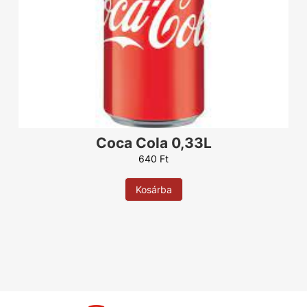
Sonka
1.470
Ft
Sajt
1.470
Ft
Szalámi
1.470
Ft
Szalonna
1.470
Ft
Szezámmag
400
Ft
Tejföl
1.470
Ft
Tojás
1.470
Ft
Virsli
1.470
Ft
Coca Cola 0,33L
Zabkorpa
1.470
Ft
640
Ft
4 féle sajt
1.470
Ft
Alap nélkül
Kosárba
Orosz rulett