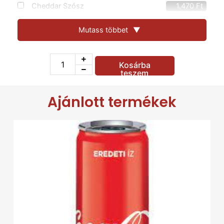
Cheddar Szósz
1.470
Ft
Chili
400
Ft
Hagyma
Mutass többet
▼
400
Ft
Saláta
1.470
Ft
Jalepano paprika
1.470
Ft
Kosárba
Fokhagymapor
400
Ft
teszem
Kukorica
1.470
Ft
Kígyóuborka
1.470
Ft
Ajánlott termékek
Kolbász
1.470
Ft
Gomba
1.470
Ft
Füstölt Sajt
1.470
Ft
Feta sajt
1.470
Ft
Natúr Csirkemell
1.470
Ft
Oliva
1.470
Ft
Gyroshús
1.470
Ft
Uborka
1.470
Ft
Paradicsom
1.470
Ft
Paprika
1.470
Ft
Rukola
1.470
Ft