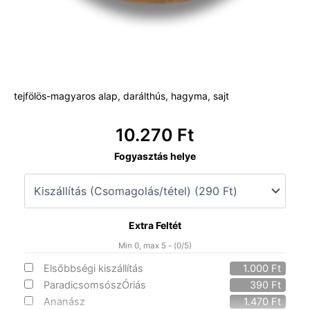
tejfölös-magyaros alap, darálthús, hagyma, sajt
10.270
Ft
17.
Fogyasztás helye
Vajkrémes
Magyaros
óriás
mennyiség
Extra Feltét
Min 0, max 5 - (
0
/5)
Elsőbbségi kiszállítás
1.000
Ft
ParadicsomsószÓriás
390
Ft
Ananász
1.470
Ft