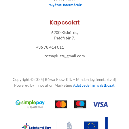
Pályázati információk
-
m
f
Kapcsolat
6200 Kiskőrös,
Petőfi tér 7.
+36 78 414 011
rozsaplusz@gmail.com
Copyright ©2025| Rózsa Plusz Kft. – Minden jog fenntartva!|
Powered by Innovation Marketing
Adatvédelmi nyilatkozat