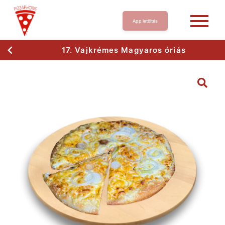
App letöltés
17. Vajkrémes Magyaros óriás