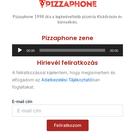
Pizzaphone 1998 óta a legkedveltebb pizzéria Kiskőrösön és
környékén.
Pizzaphone zene
Audió
00:00
00:00
lejátszó
Hírlevél feliratkozás
A feliratkozással kijelentem, hogy megismertem és
elfogadom az
Adatkezelési Tájékoztató
ban
foglaltakat.
E-mail cím
Feliratkozom