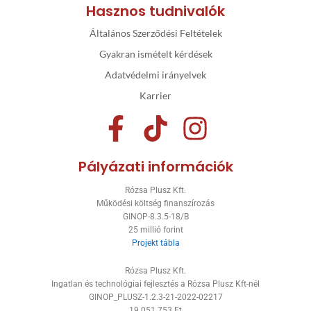
Hasznos tudnivalók
Általános Szerződési Feltételek
Gyakran ismételt kérdések
Adatvédelmi irányelvek
Karrier
F
T
I
a
i
n
Pályázati információk
c
k
s
Rózsa Plusz Kft.
e
t
t
Működési költség finanszírozás
GINOP-8.3.5-18/B
b
o
a
25 millió forint
Projekt tábla
o
k
g
Rózsa Plusz Kft.
o
r
Ingatlan és technológiai fejlesztés a Rózsa Plusz Kft-nél
GINOP_PLUSZ-1.2.3-21-2022-02217
k
a
19.051.753 Ft