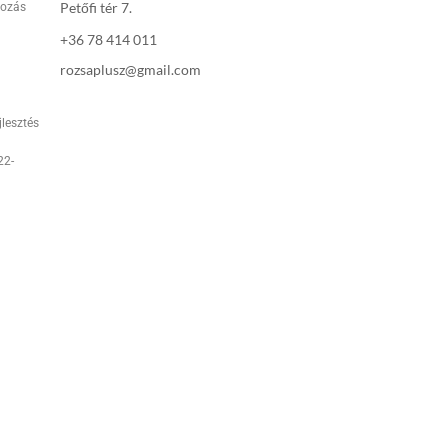
Petőfi tér 7.
rozás
+36 78 414 011
rozsaplusz@gmail.com
jlesztés
22-