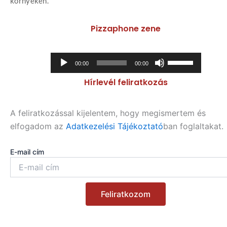
környékén.
Pizzaphone zene
Audió
A
00:00
00:00
lejátszó
hangerő
Hírlevél feliratkozás
növeléséhez,
illetőleg
csökkentéséhez
A feliratkozással kijelentem, hogy megismertem és
a
elfogadom az
Adatkezelési Tájékoztató
ban foglaltakat.
Fel/Le
billentyűket
E-mail cím
kell
használni.
Feliratkozom