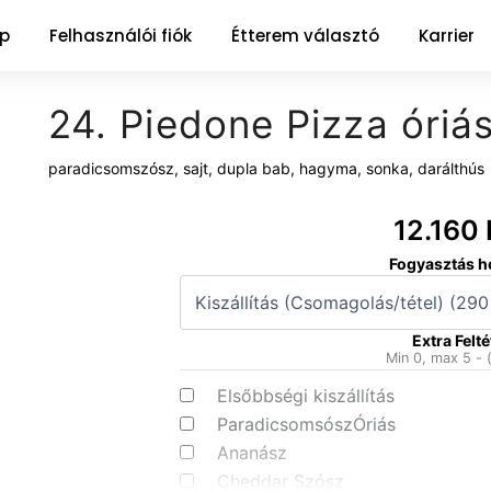
ap
Felhasználói fiók
Étterem választó
Karrier
24. Piedone Pizza óriá
paradicsomszósz, sajt, dupla bab, hagyma, sonka, darálthús
12.160
24.
Fogyasztás h
Piedone
Pizza
óriás
Extra Felté
mennyiség
Min 0, max 5 - 
Elsőbbségi kiszállítás
ParadicsomsószÓriás
Ananász
Cheddar Szósz