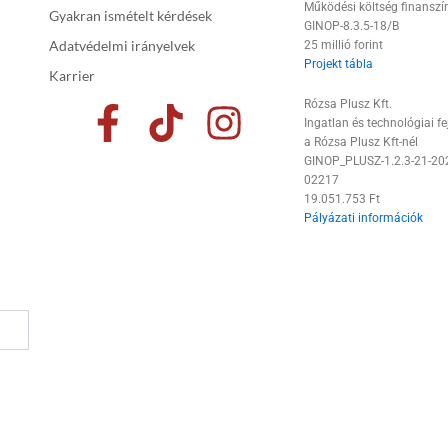
Működési költség finanszí
Gyakran ismételt kérdések
GINOP-8.3.5-18/B
Adatvédelmi irányelvek
25 millió forint
Projekt tábla
Karrier
F
T
I
Rózsa Plusz Kft.
Ingatlan és technológiai fe
a
i
n
a Rózsa Plusz Kft-nél
GINOP_PLUSZ-1.2.3-21-20
c
k
s
02217
19.051.753 Ft
e
t
t
Pályázati információk
b
o
a
o
k
g
o
r
k
a
-
m