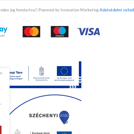
f
inden jog fenntartva!| Powered by Innovation Marketing
Adatvédelmi nyilat
.