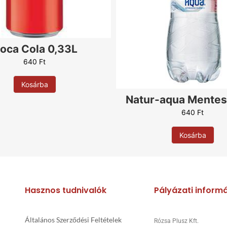
Rukola
Sonka
Sajt
Szalámi
oca Cola 0,33L
Szalonna
640
Ft
Szezámmag
Tejföl
Kosárba
Tojás
Natur-aqua Mentes
Virsli
640
Ft
Zabkorpa
Kosárba
4 féle sajt
Alap nélkül
Orosz rulett
Hasznos tudnivalók
Pályázati inform
Általános Szerződési Feltételek
Rózsa Plusz Kft.