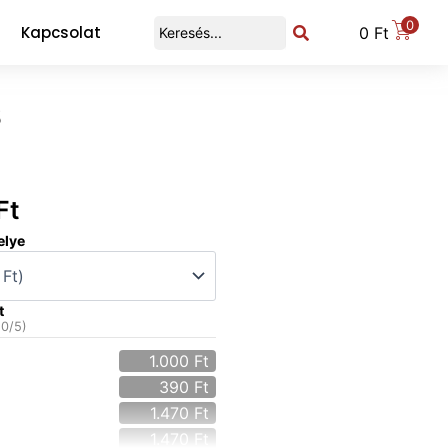
0
Kapcsolat
0
Ft
s
Ft
elye
t
(
0
/5)
1.000
Ft
390
Ft
1.470
Ft
1.470
Ft