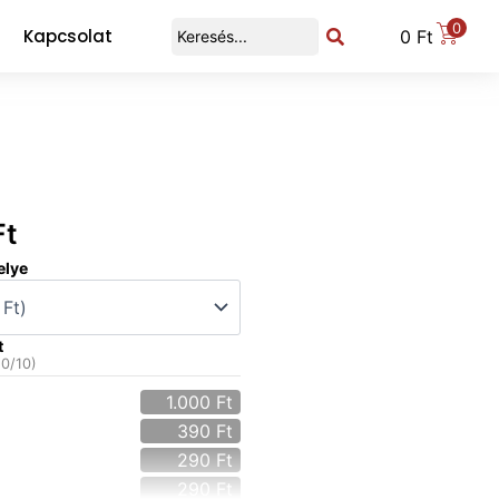
0
Kapcsolat
0
Ft
Ft
elye
t
(
0
/10)
1.000
Ft
390
Ft
290
Ft
290
Ft