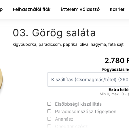
ap
Felhasználói fiók
Étterem választó
Karrier
03. Görög saláta
kígyóuborka, paradicsom, paprika, olíva, hagyma, feta sajt
2.780
03.
Fogyasztás h
Görög
saláta
mennyiség
Extra felté
Min 0, max 10 - 
Elsőbbségi kiszállítás
Paradicsomszósz tégelyben
Ananász
Cheddar szósz