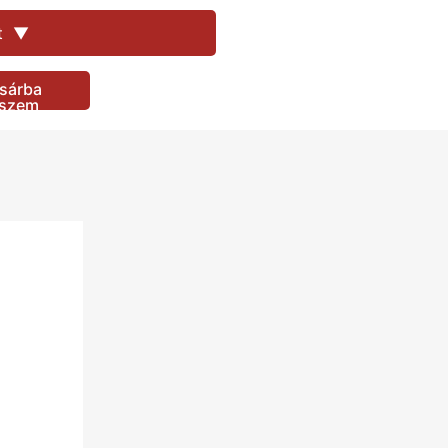
100
Ft
t
▼
100
Ft
290
Ft
sárba
490
Ft
eszem
290
Ft
290
Ft
290
Ft
290
Ft
290
Ft
490
Ft
490
Ft
490
Ft
290
Ft
490
Ft
100
Ft
290
Ft
290
Ft