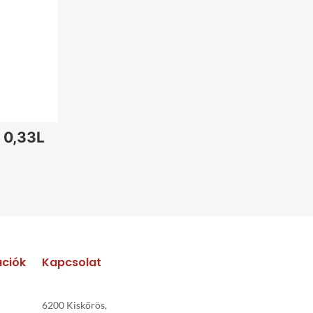
290
Ft
290
Ft
290
Ft
490
Ft
290
Ft
290
Ft
100
Ft
490
Ft
 0,33L
290
Ft
290
Ft
290
Ft
100
Ft
490
Ft
ációk
Kapcsolat
6200 Kiskőrös,