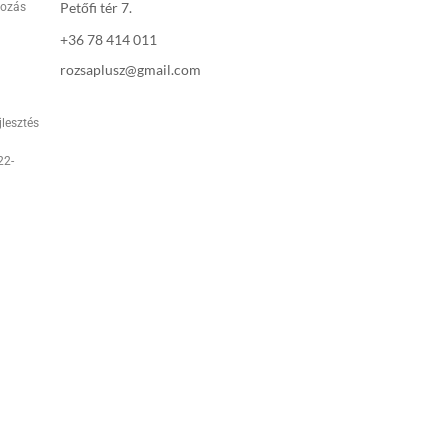
Petőfi tér 7.
rozás
+36 78 414 011
rozsaplusz@gmail.com
jlesztés
22-