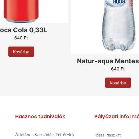
Paprika
Rukkola
Sonka
Trappista
oca Cola 0,33L
Szalámi
640
Ft
Szalonna
Szezámmag
Kosárba
Töltött Pizzaszél Cheddar
Natur-aqua Mentes
Tejföl
640
Ft
Tojás
Kosárba
Virsli
Zabkorpa
4 sajt
Alap nélkül
Hasznos tudnivalók
Pályázati inform
Orosz Rulett(Chili csepp)
Általános Szerződési Feltételek
Rózsa Plusz Kft.