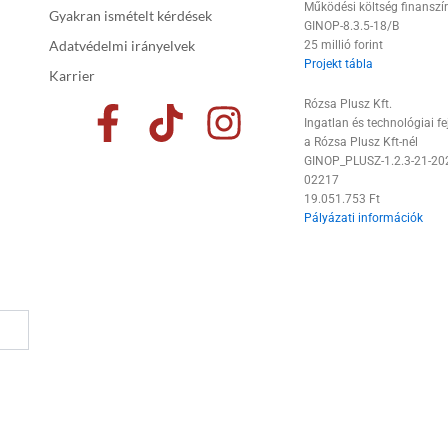
Működési költség finanszí
Gyakran ismételt kérdések
GINOP-8.3.5-18/B
Adatvédelmi irányelvek
25 millió forint
Projekt tábla
Karrier
F
T
I
Rózsa Plusz Kft.
Ingatlan és technológiai fe
a
i
n
a Rózsa Plusz Kft-nél
GINOP_PLUSZ-1.2.3-21-20
c
k
s
02217
19.051.753 Ft
e
t
t
Pályázati információk
b
o
a
o
k
g
o
r
k
a
-
m