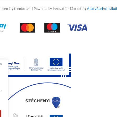
f
inden jog fenntartva!| Powered by Innovation Marketing
Adatvédelmi nyilat
.