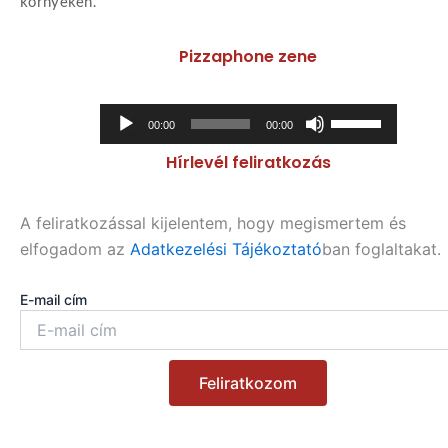
környékén.
Pizzaphone zene
Audió
A
00:00
00:00
lejátszó
hangerő
Hírlevél feliratkozás
növeléséhez,
illetőleg
csökkentéséhez
A feliratkozással kijelentem, hogy megismertem és
a
elfogadom az
Adatkezelési Tájékoztató
ban foglaltakat.
Fel/Le
billentyűket
E-mail cím
kell
használni.
Feliratkozom