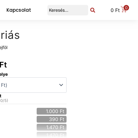
0
Kapcsolat
0
Ft
riás
jföl
Ft
elye
t
(
0
/5)
1.000
Ft
390
Ft
1.470
Ft
1.470
Ft