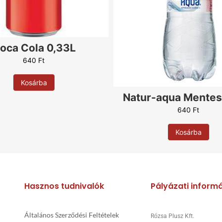
Rukola
Sonka
Sajt
Szalámi
oca Cola 0,33L
Szalonna
640
Ft
Szezámmag
Tejföl
Kosárba
Tojás
Natur-aqua Mentes
Virsli
640
Ft
Zabkorpa
Kosárba
4 féle sajt
Alap nélkül
Orosz rulett
Hasznos tudnivalók
Pályázati inform
Általános Szerződési Feltételek
Rózsa Plusz Kft.