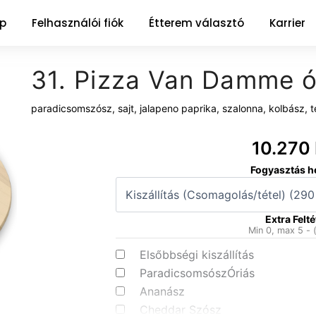
ap
Felhasználói fiók
Étterem választó
Karrier
31. Pizza Van Damme ó
paradicsomszósz, sajt, jalapeno paprika, szalonna, kolbász, te
10.270
31.
Fogyasztás h
Pizza
Van
Damme
Extra Felté
óriás
Min 0, max 5 - 
mennyiség
Elsőbbségi kiszállítás
ParadicsomsószÓriás
Ananász
Cheddar Szósz