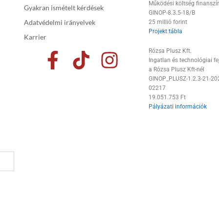
Működési költség finanszí
Gyakran ismételt kérdések
GINOP-8.3.5-18/B
Adatvédelmi irányelvek
25 millió forint
Projekt tábla
Karrier
F
T
I
Rózsa Plusz Kft.
Ingatlan és technológiai fe
a
i
n
a Rózsa Plusz Kft-nél
GINOP_PLUSZ-1.2.3-21-20
c
k
s
02217
19.051.753 Ft
e
t
t
Pályázati információk
b
o
a
o
k
g
o
r
k
a
-
m