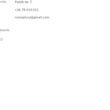
Petőfi tér 7.
rozás
+36 78 414 011
rozsaplusz@gmail.com
jlesztés
22-