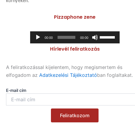
környékén.
Pizzaphone zene
Audió
A
00:00
00:00
lejátszó
hangerő
Hírlevél feliratkozás
növeléséhez,
illetőleg
csökkentéséhez
A feliratkozással kijelentem, hogy megismertem és
a
elfogadom az
Adatkezelési Tájékoztató
ban foglaltakat.
Fel/Le
billentyűket
E-mail cím
kell
használni.
Feliratkozom