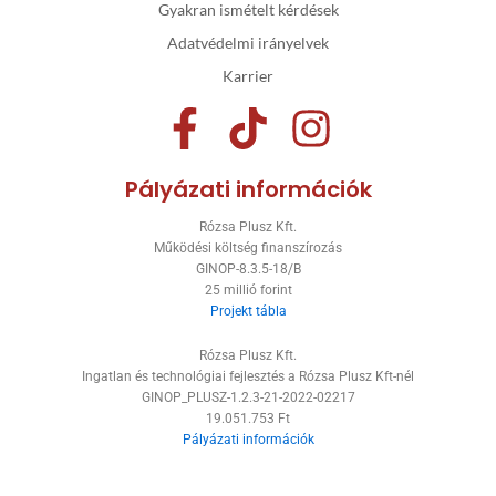
Gyakran ismételt kérdések
Adatvédelmi irányelvek
Karrier
F
T
I
a
i
n
Pályázati információk
c
k
s
Rózsa Plusz Kft.
e
t
t
Működési költség finanszírozás
GINOP-8.3.5-18/B
b
o
a
25 millió forint
Projekt tábla
o
k
g
Rózsa Plusz Kft.
o
r
Ingatlan és technológiai fejlesztés a Rózsa Plusz Kft-nél
GINOP_PLUSZ-1.2.3-21-2022-02217
k
a
19.051.753 Ft
Pályázati információk
-
m