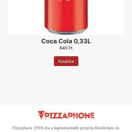
Sajt
490
Ft
Szezámmag
100
Ft
Szalámi
290
Ft
Szalonna
290
Ft
Tejföl
290
Ft
Coca Cola 0,33L
Tojás
290
Ft
640
Ft
Oliva
290
Ft
Paprika
290
Ft
Kosárba
Virsli
290
Ft
Zabkorpa
100
Ft
Pizzaphone 1998 óta a legkedveltebb pizzéria Kiskőrösön és