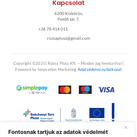
f
Kapcsolat
6200 Kiskőrös,
Petőfi tér 7.
+36 78 414 011
rozsaplusz@gmail.com
Copyright ©2025| Rózsa Plusz Kft. – Minden jog fenntartva!|
Powered by Innovation Marketing
Adatvédelmi nyilatkozat
Fontosnak tartjuk az adatok védelmét