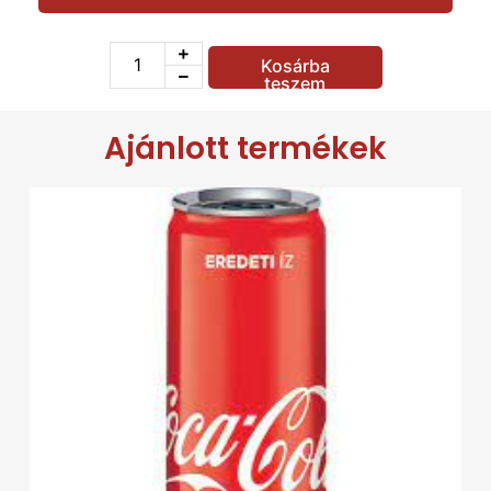
Chili
100
Ft
Gyros hús
490
Ft
Kosárba
Hamburger húspogácsa
290
Ft
teszem
Natúr csirkemell
490
Ft
Feta sajt
490
Ft
Ajánlott termékek
Füstölt sajt
490
Ft
Gomba
290
Ft
Jalapenho
290
Ft
Saláta
490
Ft
Kolbász
290
Ft
Kígyóuborka
290
Ft
Kukorica
290
Ft
Hagyma
100
Ft
Orosz rulett
Oregánó
100
Ft
Uborka
290
Ft
Paradicsom
290
Ft
Rukkola
290
Ft
Sonka
290
Ft