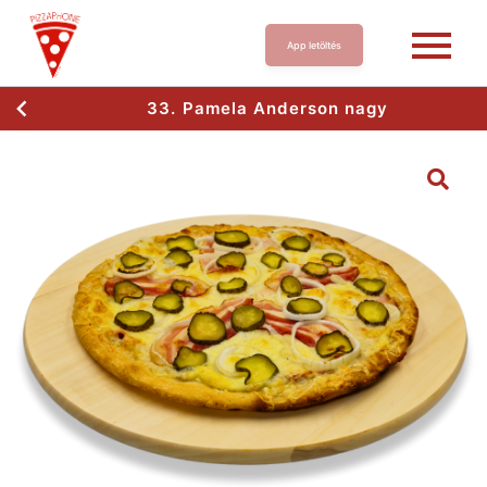
App letöltés
33. Pamela Anderson nagy