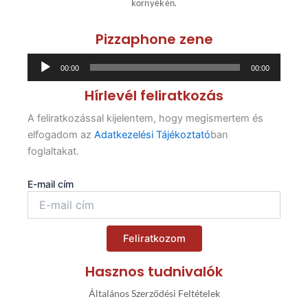
környékén.
Pizzaphone zene
Audió
00:00
00:00
lejátszó
Hírlevél feliratkozás
A feliratkozással kijelentem, hogy megismertem és
elfogadom az
Adatkezelési Tájékoztató
ban
foglaltakat.
E-mail cím
Feliratkozom
Hasznos tudnivalók
Általános Szerződési Feltételek