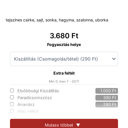
tejszínes csirke, sajt, sonka, hagyma, szalonna, uborka
3.680
Ft
33.
Fogyasztás helye
Pamela
Anderson
nagy
mennyiség
Extra feltét
Min 0, max 7 - (
0
/7)
Elsőbbségi Kiszállítás
1.000
Ft
Paradicsomszósz
390
Ft
Ananász
290
Ft
Alap nélkül
4 féle sajt
490
Ft
Cheddar szósz
Mutass többet
▼
290
Ft