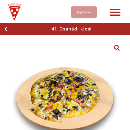
App letöltés
41. Csanádi kicsi