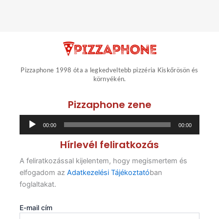
Pizzaphone 1998 óta a legkedveltebb pizzéria Kiskőrösön és
környékén.
Pizzaphone zene
Audió
00:00
00:00
lejátszó
Hírlevél feliratkozás
A feliratkozással kijelentem, hogy megismertem és
elfogadom az
Adatkezelési Tájékoztató
ban
foglaltakat.
E-mail cím