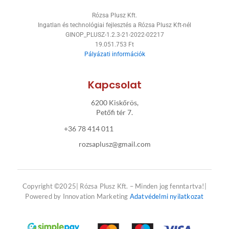
o
k
g
Rózsa Plusz Kft.
o
r
Ingatlan és technológiai fejlesztés a Rózsa Plusz Kft-nél
GINOP_PLUSZ-1.2.3-21-2022-02217
k
a
19.051.753 Ft
Pályázati információk
-
m
f
Kapcsolat
6200 Kiskőrös,
Petőfi tér 7.
+36 78 414 011
rozsaplusz@gmail.com
Copyright ©2025| Rózsa Plusz Kft. – Minden jog fenntartva!|
Powered by Innovation Marketing
Adatvédelmi nyilatkozat