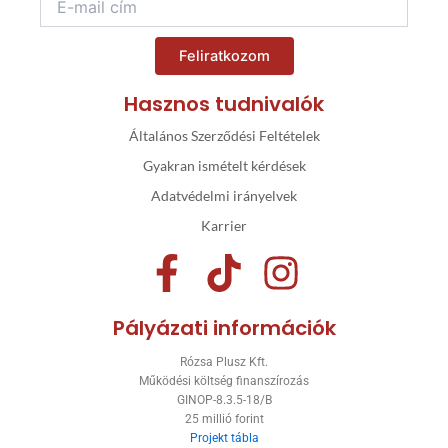
Feliratkozom
Hasznos tudnivalók
Általános Szerződési Feltételek
Gyakran ismételt kérdések
Adatvédelmi irányelvek
Karrier
F
T
I
a
i
n
Pályázati információk
c
k
s
Rózsa Plusz Kft.
e
t
t
Működési költség finanszírozás
GINOP-8.3.5-18/B
b
o
a
25 millió forint
Projekt tábla