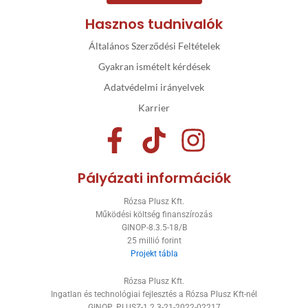
Hasznos tudnivalók
Általános Szerződési Feltételek
Gyakran ismételt kérdések
Adatvédelmi irányelvek
Karrier
F
T
I
a
i
n
Pályázati információk
c
k
s
Rózsa Plusz Kft.
e
t
t
Működési költség finanszírozás
GINOP-8.3.5-18/B
b
o
a
25 millió forint
Projekt tábla
o
k
g
Rózsa Plusz Kft.
o
r
Ingatlan és technológiai fejlesztés a Rózsa Plusz Kft-nél
GINOP_PLUSZ-1.2.3-21-2022-02217