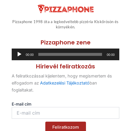
Pizzaphone 1998 óta a legkedveltebb pizzéria Kiskőrösön és
környékén.
Pizzaphone zene
Audió
00:00
00:00
lejátszó
Hírlevél feliratkozás
A feliratkozással kijelentem, hogy megismertem és
elfogadom az
Adatkezelési Tájékoztató
ban
foglaltakat.
E-mail cím
Feliratkozom