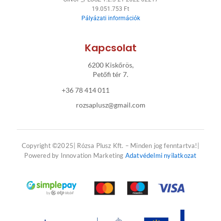
k
a
19.051.753 Ft
Pályázati információk
-
m
f
Kapcsolat
6200 Kiskőrös,
Petőfi tér 7.
+36 78 414 011
rozsaplusz@gmail.com
Copyright ©2025| Rózsa Plusz Kft. – Minden jog fenntartva!|
Powered by Innovation Marketing
Adatvédelmi nyilatkozat