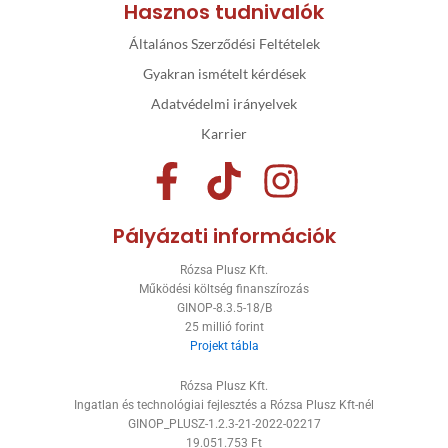
Hasznos tudnivalók
Általános Szerződési Feltételek
Gyakran ismételt kérdések
Adatvédelmi irányelvek
Karrier
F
T
I
a
i
n
Pályázati információk
c
k
s
Rózsa Plusz Kft.
e
t
t
Működési költség finanszírozás
GINOP-8.3.5-18/B
b
o
a
25 millió forint
Projekt tábla
o
k
g
Rózsa Plusz Kft.
o
r
Ingatlan és technológiai fejlesztés a Rózsa Plusz Kft-nél
GINOP_PLUSZ-1.2.3-21-2022-02217
k
a
19.051.753 Ft