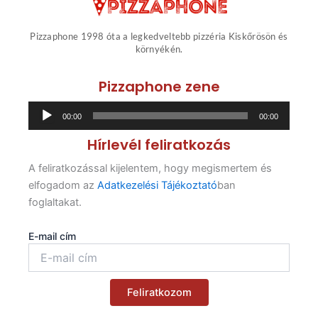
Pizzaphone 1998 óta a legkedveltebb pizzéria Kiskőrösön és
környékén.
Pizzaphone zene
Audió
00:00
00:00
lejátszó
Hírlevél feliratkozás
A feliratkozással kijelentem, hogy megismertem és
elfogadom az
Adatkezelési Tájékoztató
ban
foglaltakat.
E-mail cím
Feliratkozom