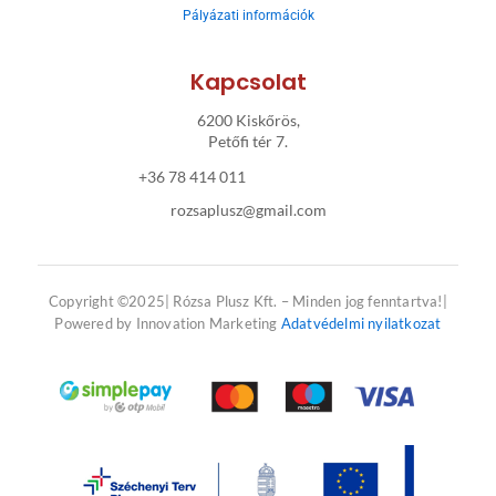
Pályázati információk
-
m
f
Kapcsolat
6200 Kiskőrös,
Petőfi tér 7.
+36 78 414 011
rozsaplusz@gmail.com
Copyright ©2025| Rózsa Plusz Kft. – Minden jog fenntartva!|
Powered by Innovation Marketing
Adatvédelmi nyilatkozat