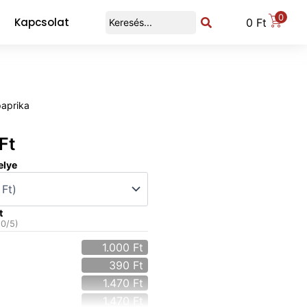
0
Kapcsolat
0
Ft
paprika
Ft
elye
t
(
0
/5)
1.000
Ft
390
Ft
1.470
Ft
1.470
Ft