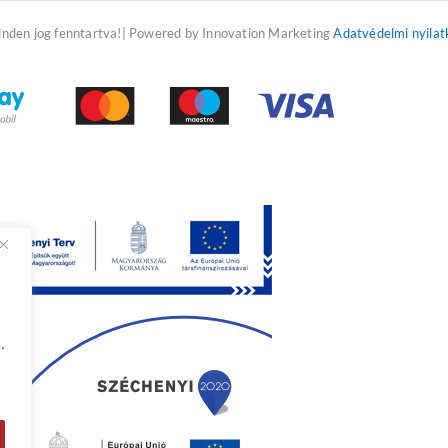
f
inden jog fenntartva!| Powered by Innovation Marketing
Adatvédelmi nyilat
.