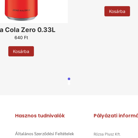
Rukola
Sonka
Kosárba
Sajt
Szalámi
a Cola Zero 0.33L
Szalonna
640
Ft
Szezámmag
Tejföl
Kosárba
Tojás
Virsli
Zabkorpa
4 féle sajt
Alap nélkül
Orosz rulett
Hasznos tudnivalók
Pályázati inform
Általános Szerződési Feltételek
Rózsa Plusz Kft.