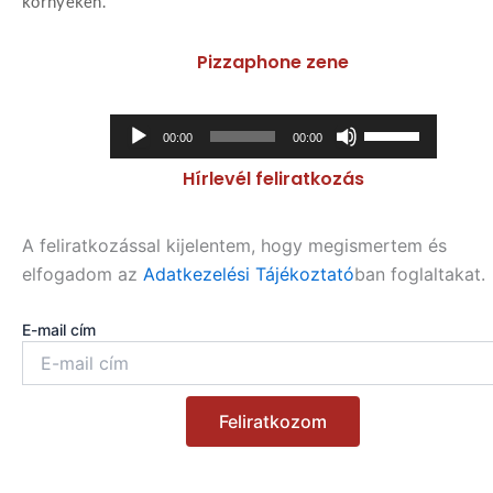
környékén.
Pizzaphone zene
Audió
A
00:00
00:00
lejátszó
hangerő
Hírlevél feliratkozás
növeléséhez,
illetőleg
csökkentéséhez
A feliratkozással kijelentem, hogy megismertem és
a
elfogadom az
Adatkezelési Tájékoztató
ban foglaltakat.
Fel/Le
billentyűket
E-mail cím
kell
használni.
Feliratkozom