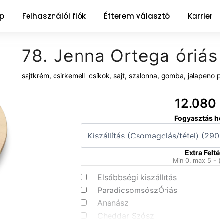
ap
Felhasználói fiók
Étterem választó
Karrier
78. Jenna Ortega óriás
sajtkrém, csirkemell csíkok, sajt, szalonna, gomba, jalapeno 
12.080
78.
Fogyasztás h
Jenna
Ortega
óriás
Extra Felté
mennyiség
Min 0, max 5 - 
Elsőbbségi kiszállítás
ParadicsomsószÓriás
Ananász
Cheddar Szósz