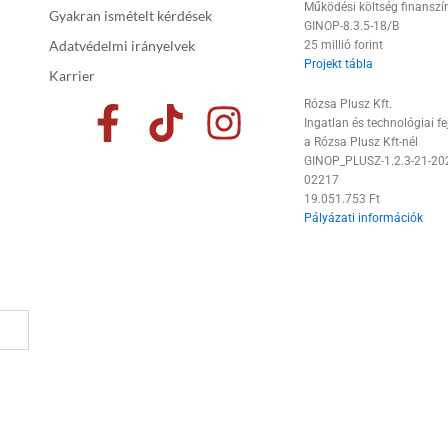
Működési költség finanszí
Gyakran ismételt kérdések
GINOP-8.3.5-18/B
Adatvédelmi irányelvek
25 millió forint
Projekt tábla
Karrier
F
T
I
Rózsa Plusz Kft.
Ingatlan és technológiai fe
a
i
n
a Rózsa Plusz Kft-nél
GINOP_PLUSZ-1.2.3-21-20
c
k
s
02217
19.051.753 Ft
e
t
t
Pályázati információk
b
o
a
o
k
g
o
r
k
a
-
m