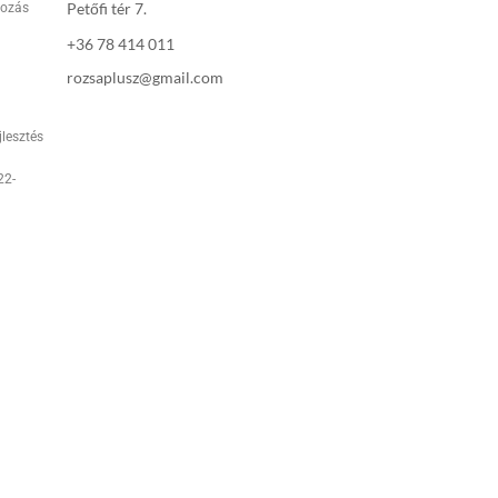
Petőfi tér 7.
rozás
+36 78 414 011
rozsaplusz@gmail.com
jlesztés
22-