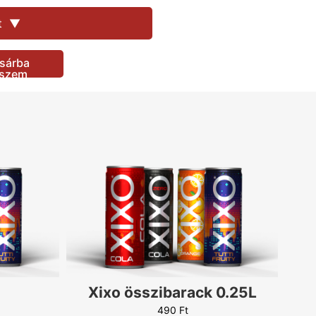
490
Ft
t
▼
290
Ft
100
Ft
sárba
490
Ft
eszem
290
Ft
490
Ft
490
Ft
490
Ft
290
Ft
290
Ft
490
Ft
290
Ft
290
Ft
290
Ft
100
Ft
Xixo összibarack 0.25L
100
Ft
490
Ft