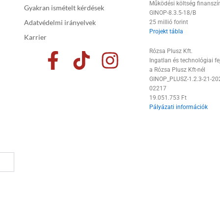
Működési költség finanszí
Gyakran ismételt kérdések
GINOP-8.3.5-18/B
Adatvédelmi irányelvek
25 millió forint
Projekt tábla
Karrier
F
T
I
Rózsa Plusz Kft.
Ingatlan és technológiai fe
a
i
n
a Rózsa Plusz Kft-nél
GINOP_PLUSZ-1.2.3-21-20
c
k
s
02217
19.051.753 Ft
e
t
t
Pályázati információk
b
o
a
o
k
g
o
r
k
a
-
m