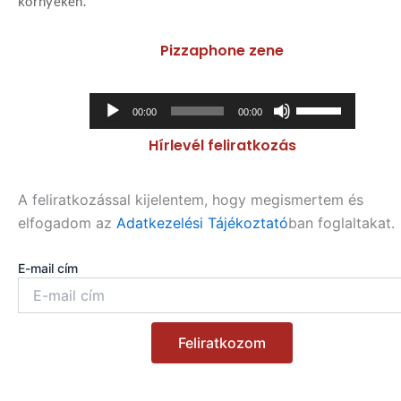
környékén.
Pizzaphone zene
Audió
A
00:00
00:00
lejátszó
hangerő
Hírlevél feliratkozás
növeléséhez,
illetőleg
csökkentéséhez
A feliratkozással kijelentem, hogy megismertem és
a
elfogadom az
Adatkezelési Tájékoztató
ban foglaltakat.
Fel/Le
billentyűket
E-mail cím
kell
használni.
Feliratkozom