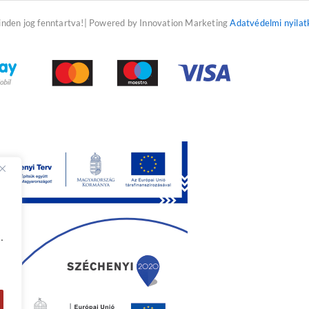
f
inden jog fenntartva!| Powered by Innovation Marketing
Adatvédelmi nyilat
.