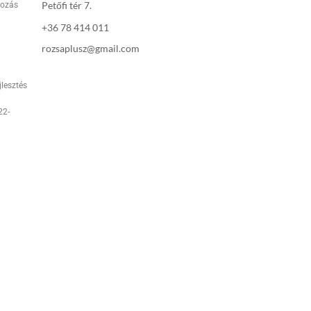
Petőfi tér 7.
rozás
+36 78 414 011
rozsaplusz@gmail.com
jlesztés
22-