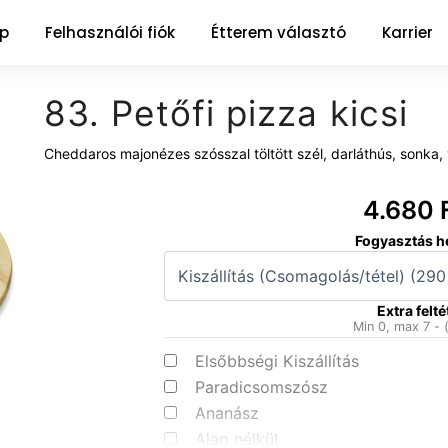
ap
Felhasználói fiók
Étterem választó
Karrier
83. Petőfi pizza kicsi
Cheddaros majonézes szósszal töltött szél, darláthús, sonka, 
4.680
83.
Fogyasztás h
Petőfi
pizza
kicsi
Extra felté
mennyiség
Min 0, max 7 - 
Elsőbbségi Kiszállítás
Paradicsomszósz
Ananász
Alap nélkül