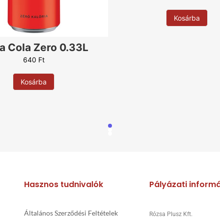
Uborka
Paradicsom
Kosárba
Rukkola
Sonka
a Cola Zero 0.33L
Sajt
640
Ft
Szezámmag
Szalámi
Kosárba
Szalonna
Tejföl
Tojás
Oliva
Paprika
Virsli
Zabkorpa
Hasznos tudnivalók
Pályázati inform
Általános Szerződési Feltételek
Rózsa Plusz Kft.