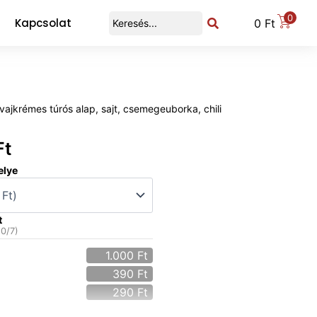
0
Kapcsolat
0
Ft
vajkrémes túrós alap, sajt, csemegeuborka, chili
Ft
elye
t
(
0
/7)
1.000
Ft
390
Ft
290
Ft