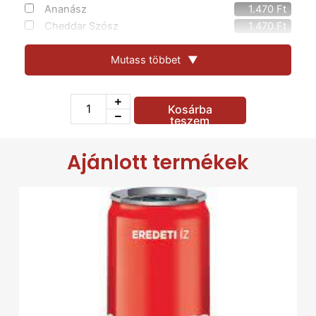
Ananász
1.470
Ft
Cheddar Szósz
1.470
Ft
Chili
400
Ft
Hagyma
Mutass többet
▼
400
Ft
Saláta
1.470
Ft
Jalepano paprika
1.470
Ft
Kosárba
Fokhagymapor
400
Ft
teszem
Kukorica
1.470
Ft
Kígyóuborka
1.470
Ft
Ajánlott termékek
Kolbász
1.470
Ft
Gomba
1.470
Ft
Füstölt Sajt
1.470
Ft
Feta sajt
1.470
Ft
Natúr Csirkemell
1.470
Ft
Oliva
1.470
Ft
Gyroshús
1.470
Ft
Uborka
1.470
Ft
Paradicsom
1.470
Ft
Paprika
1.470
Ft