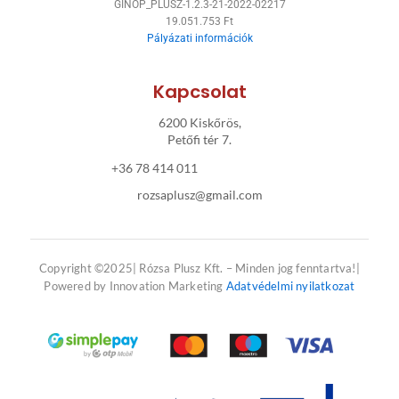
GINOP_PLUSZ-1.2.3-21-2022-02217
k
a
19.051.753 Ft
Pályázati információk
-
m
f
Kapcsolat
6200 Kiskőrös,
Petőfi tér 7.
+36 78 414 011
rozsaplusz@gmail.com
Copyright ©2025| Rózsa Plusz Kft. – Minden jog fenntartva!|
Powered by Innovation Marketing
Adatvédelmi nyilatkozat