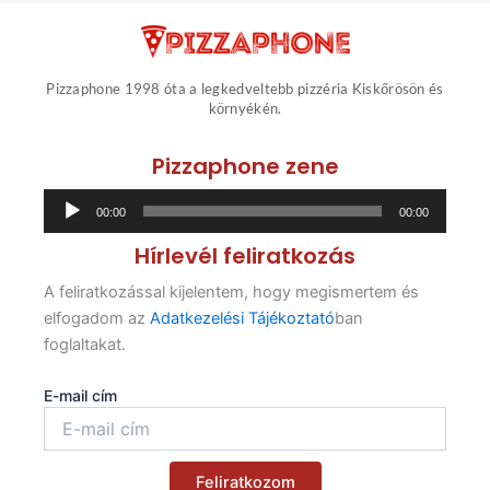
Pizzaphone 1998 óta a legkedveltebb pizzéria Kiskőrösön és
környékén.
Pizzaphone zene
Audió
00:00
00:00
lejátszó
Hírlevél feliratkozás
A feliratkozással kijelentem, hogy megismertem és
elfogadom az
Adatkezelési Tájékoztató
ban
foglaltakat.
E-mail cím
Feliratkozom