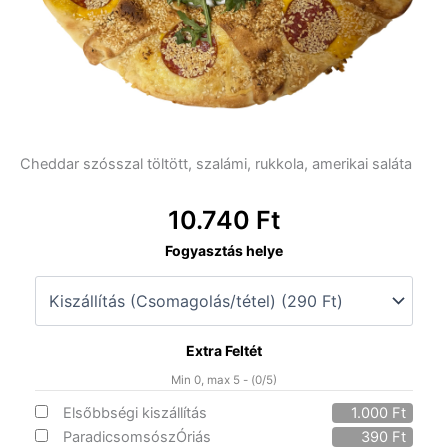
Cheddar szósszal töltött, szalámi, rukkola, amerikai saláta
10.740
Ft
84.
Fogyasztás helye
Pizzavirág
óriás
mennyiség
Extra Feltét
Min 0, max 5 - (
0
/5)
Elsőbbségi kiszállítás
1.000
Ft
ParadicsomsószÓriás
390
Ft