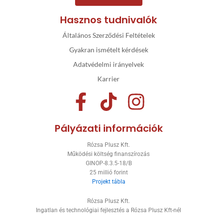
Hasznos tudnivalók
Általános Szerződési Feltételek
Gyakran ismételt kérdések
Adatvédelmi irányelvek
Karrier
F
T
I
a
i
n
Pályázati információk
c
k
s
Rózsa Plusz Kft.
e
t
t
Működési költség finanszírozás
GINOP-8.3.5-18/B
b
o
a
25 millió forint
Projekt tábla
o
k
g
Rózsa Plusz Kft.
o
r
Ingatlan és technológiai fejlesztés a Rózsa Plusz Kft-nél