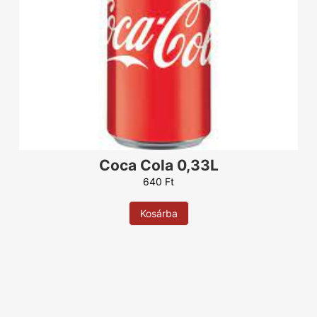
Rukola
1.470
Ft
Sonka
1.470
Ft
Sajt
1.470
Ft
Szalámi
1.470
Ft
Szalonna
1.470
Ft
Szezámmag
400
Ft
Tejföl
1.470
Ft
Tojás
1.470
Ft
Virsli
1.470
Ft
Coca Cola 0,33L
Zabkorpa
1.470
Ft
640
Ft
4 féle sajt
1.470
Ft
Alap nélkül
Kosárba
Orosz rulett