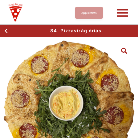
App letöltés
84. Pizzavirág óriás