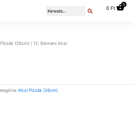
0
0
Ft
 Pizzák (26cm)
/ 12. Bismarc kicsi
ategória:
Kicsi Pizzák (26cm)