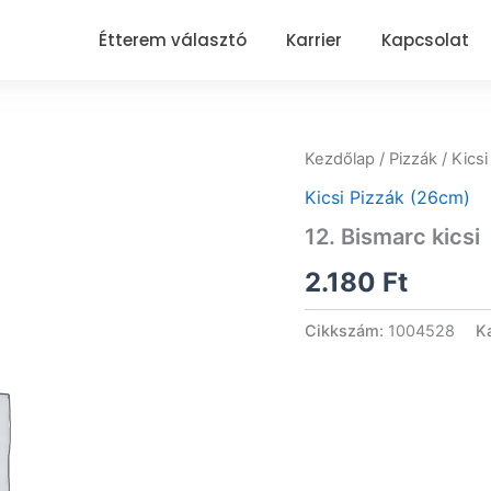
Étterem választó
Karrier
Kapcsolat
Kezdőlap
/
Pizzák
/
Kicsi
Kicsi Pizzák (26cm)
12. Bismarc kicsi
2.180
Ft
Cikkszám:
1004528
K