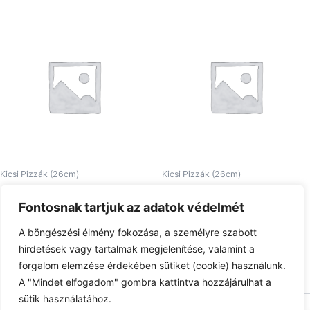
Kicsi Pizzák (26cm)
Kicsi Pizzák (26cm)
24. Piedone Pizza kicsi
31. Pizza Van Damme kicsi
Fontosnak tartjuk az adatok védelmét
2.690
Ft
2.510
Ft
A böngészési élmény fokozása, a személyre szabott
Tovább olvasom
Tovább olvasom
hirdetések vagy tartalmak megjelenítése, valamint a
forgalom elemzése érdekében sütiket (cookie) használunk.
A "Mindet elfogadom" gombra kattintva hozzájárulhat a
sütik használatához.