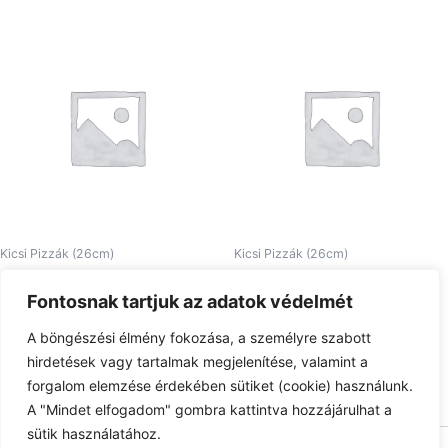
Kicsi Pizzák (26cm)
Kicsi Pizzák (26cm)
26. Pizza De Koltai kicsi
19. Pizza De Niro kicsi
Fontosnak tartjuk az adatok védelmét
2.510
Ft
2.580
Ft
A böngészési élmény fokozása, a személyre szabott
Tovább olvasom
Tovább olvasom
hirdetések vagy tartalmak megjelenítése, valamint a
forgalom elemzése érdekében sütiket (cookie) használunk.
A "Mindet elfogadom" gombra kattintva hozzájárulhat a
sütik használatához.