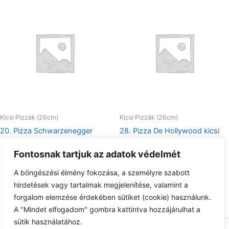
Kicsi Pizzák (26cm)
Kicsi Pizzák (26cm)
20. Pizza Schwarzenegger
28. Pizza De Hollywood kicsi
kicsi
2.570
Ft
Fontosnak tartjuk az adatok védelmét
1.970
Ft
Tovább olvasom
A böngészési élmény fokozása, a személyre szabott
Tovább olvasom
hirdetések vagy tartalmak megjelenítése, valamint a
forgalom elemzése érdekében sütiket (cookie) használunk.
A "Mindet elfogadom" gombra kattintva hozzájárulhat a
sütik használatához.