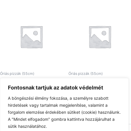
Óriás pizzák (55cm)
Óriás pizzák (55cm)
24. Piedone Pizza óriás
03. Funghi óriás
Fontosnak tartjuk az adatok védelmét
6.570
Ft
5.710
Ft
A böngészési élmény fokozása, a személyre szabott
Tovább olvasom
Tovább olvasom
hirdetések vagy tartalmak megjelenítése, valamint a
forgalom elemzése érdekében sütiket (cookie) használunk.
A "Mindet elfogadom" gombra kattintva hozzájárulhat a
sütik használatához.