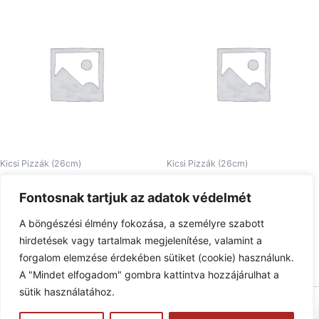
Kicsi Pizzák (26cm)
Kicsi Pizzák (26cm)
06. Tenger Gyümölcsei kicsi
30. Pizza Gibson kicsi
Fontosnak tartjuk az adatok védelmét
2.470
Ft
2.390
Ft
A böngészési élmény fokozása, a személyre szabott
Tovább olvasom
Tovább olvasom
hirdetések vagy tartalmak megjelenítése, valamint a
forgalom elemzése érdekében sütiket (cookie) használunk.
A "Mindet elfogadom" gombra kattintva hozzájárulhat a
sütik használatához.
Copyright © 2026 Pizzaphone | Powered by
Astra WordPress