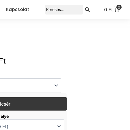
0
Kapcsolat
0
Ft
Ft
lcsér
helye