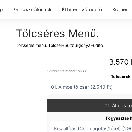
ap
Felhasználói fiók
Étterem választó
Karrier
Tölcséres Menü.
Tölcséres menü. Tölcsér+Sültburgonya+üdítő
3.570
Tölcséres
Combined deposit
50
Ft
Menü.
Tölcsérek
mennyiség
01. Álmos tö
Fogyasztás 