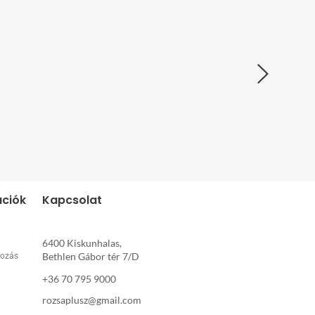
Menü.
Spagetti Menü.
Lepény Menü.
3.070
Ft
3.370
Ft
Extra feltétek
Extra feltétek
ációk
Kapcsolat
6400 Kiskunhalas,
Bethlen Gábor tér 7/D
rozás
+36 70 795 9000
rozsaplusz@gmail.com