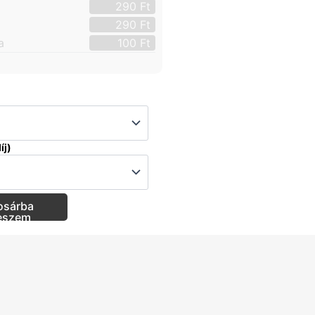
290
Ft
290
Ft
a
100
Ft
íj)
osárba
eszem