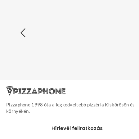
Pizza Menü.
Tölcséres Menü.
Gyros Me
2.880
Ft
3.570
Ft
350
Ft
Extra feltétek
Extra feltétek
Extra feltét
Sült Tészta Menü.
Gyerek Menü.
3.970
Ft
350
Ft
Extra feltétek
Extra feltétek
Pizzaphone 1998 óta a legkedveltebb pizzéria Kiskőrösön és
környékén.
Hírlevél feliratkozás