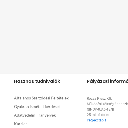
nü.
Kis Hamburger Menü.
Nagy Hamburger 
2.190
Ft
3.290
Ft
ek
Extra feltétek
Extra feltétek
Hasznos tudnivalók
Pályázati inform
Általános Szerződési Feltételek
Rózsa Plusz Kft.
Működési költség finanszí
Gyakran ismételt kérdések
GINOP-8.3.5-18/B
Adatvédelmi irányelvek
25 millió forint
Projekt tábla
Karrier