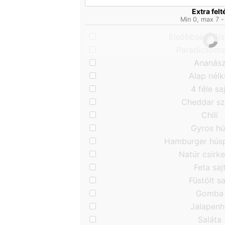
Extra felt
Min 0, max 7 -
Elsőbbségi Kisz
Paradicsom
Ananás
Alap nélk
4 féle sa
Cheddar s
Chili
Gyros hú
Hamburger hús
Natúr csirk
Feta saj
Füstölt sa
Gomba
Jalapenh
Saláta