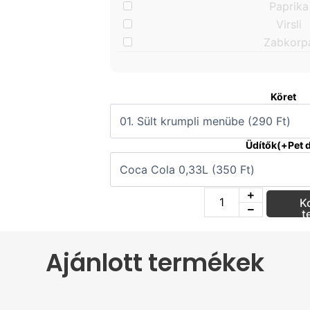
Paprika
Virsli
Zabkorp
Köret
Üdítők(+Pet d
K
t
Ajánlott termékek