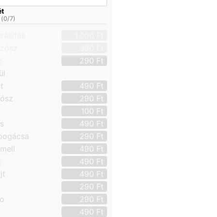
ét
 (
0
/7)
állítás
1.000
Ft
szósz
390
Ft
z
290
Ft
ül
jt
490
Ft
zósz
290
Ft
100
Ft
s
490
Ft
pogácsa
290
Ft
emell
490
Ft
t
490
Ft
jt
490
Ft
290
Ft
o
290
Ft
490
Ft