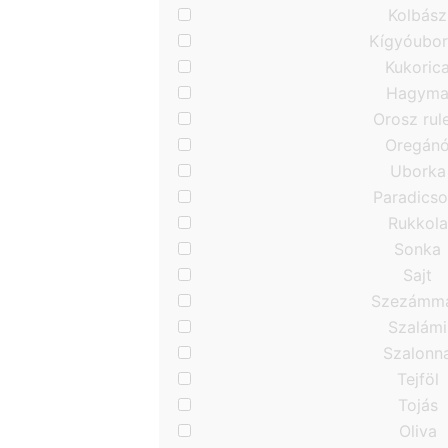
Kolbász
Kígyóubo
Kukoric
Hagym
Orosz rule
Oregán
Uborka
Paradics
Rukkola
Sonka
Sajt
Szezámm
Szalámi
Szalonn
Tejföl
Tojás
Oliva