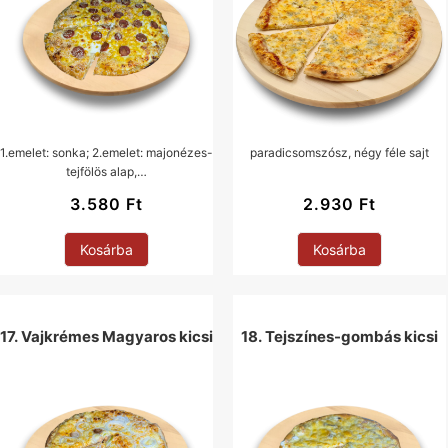
1.emelet: sonka; 2.emelet: majonézes-
paradicsomszósz, négy féle sajt
tejfölös alap,…
3.580
Ft
2.930
Ft
Kosárba
Kosárba
17. Vajkrémes Magyaros kicsi
18. Tejszínes-gombás kicsi