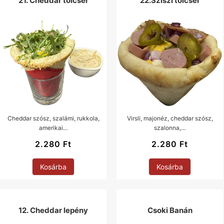
21. Cheddar tölcsér
22.Sziszi tölcsér
Cheddar szósz, szalámi, rukkola,
Virsli, majonéz, cheddar szósz,
amerikai…
szalonna,…
2.280
Ft
2.280
Ft
Kosárba
Kosárba
12. Cheddar lepény
Csoki Banán