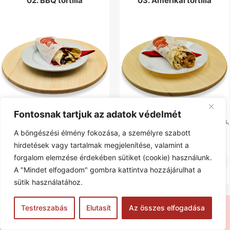
02. BBQ tortilla
03. Amerikai tortilla
Fontosnak tartjuk az adatok védelmét
BBQ saláta, lila hagyma, roston…
salátalevél, amerikai saláta, gyroshús,
hagyma
A böngészési élmény fokozása, a személyre szabott
hirdetések vagy tartalmak megjelenítése, valamint a
2.340
Ft
2.340
Ft
0
forgalom elemzése érdekében sütiket (cookie) használunk.
A "Mindet elfogadom" gombra kattintva hozzájárulhat a
Kosárba
Kosárba
sütik használatához.
Rendeléseket
07:00
és
21:45
között tudunk felvenni.
Sajnos
Testreszabás
Elutasít
Az összes elfogadása
04. Tejfölös-kapros tortilla
05. Álmos tortilla
most nem tudunk rendeléseket fogadni.