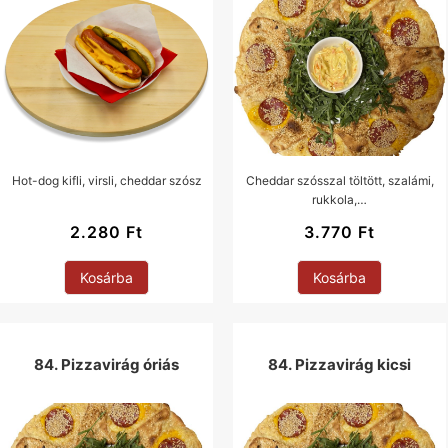
Hot-dog kifli, virsli, cheddar szósz
Cheddar szósszal töltött, szalámi,
rukkola,…
2.280
Ft
3.770
Ft
Kosárba
Kosárba
84. Pizzavirág óriás
84. Pizzavirág kicsi