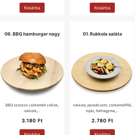
Kosárba
Kosárba
06. BBQ hamburger nagy
01. Rukkola saláta
BBQ szószos csirkemell csíkok,
rukkola, paradicsom, csirkemellfilé,
rukkola,…
tojás, fokhagyma,…
3.180
Ft
2.780
Ft
Kosárba
Kosárba