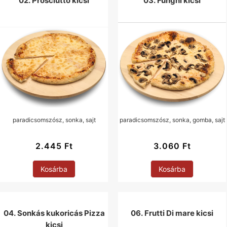
02. Prosciutto kicsi
03. Funghi kicsi
paradicsomszósz, sonka, sajt
paradicsomszósz, sonka, gomba, sajt
2.445
Ft
3.060
Ft
Kosárba
Kosárba
04. Sonkás kukoricás Pizza
06. Frutti Di mare kicsi
kicsi