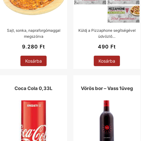
Sajt, sonka, napraforgómaggal
Küldj a Pizzaphone segítségével
megszórva
üdvözlő…
9.280
Ft
490
Ft
Kosárba
Kosárba
Coca Cola 0,33L
Vörös bor – Vass 1üveg