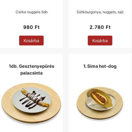
Csirke nuggets 5db
Sültkburgonya, nuggets, sajt
980
Ft
2.780
Ft
Kosárba
Kosárba
1db. Gesztenyepürés
1. Sima hot-dog
palacsinta