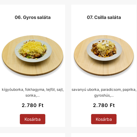
06. Gyros saláta
07. Csilla saláta
kígyóuborka, fokhagyma, tejföl, sajt,
savanyú uborka, paradicsom, paprika,
sonka,…
gyroshús,…
2.780
Ft
2.780
Ft
Kosárba
Kosárba