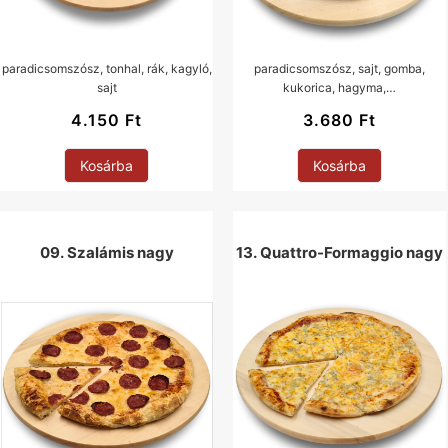
paradicsomszósz, tonhal, rák, kagyló,
paradicsomszósz, sajt, gomba,
sajt
kukorica, hagyma,…
4.150
Ft
3.680
Ft
Kosárba
Kosárba
09. Szalámis nagy
13. Quattro-Formaggio nagy