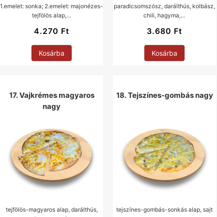
1.emelet: sonka; 2.emelet: majonézes-
paradicsomszósz, darálthús, kolbász,
tejfölös alap,…
chili, hagyma,…
4.270
Ft
3.680
Ft
Kosárba
Kosárba
17. Vajkrémes magyaros
18. Tejszínes-gombás nagy
nagy
tejfölös-magyaros alap, darálthús,
tejszínes-gombás-sonkás alap, sajt