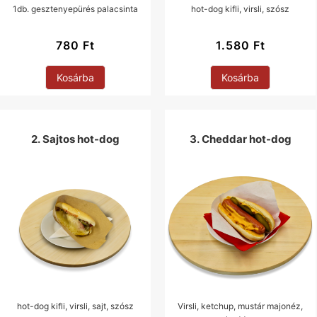
1db. gesztenyepürés palacsinta
hot-dog kifli, virsli, szósz
780
Ft
1.580
Ft
Kosárba
Kosárba
2. Sajtos hot-dog
3. Cheddar hot-dog
hot-dog kifli, virsli, sajt, szósz
Virsli, ketchup, mustár majonéz,