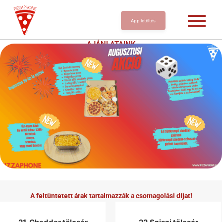
App letöltés
AJÁNLATAINK
A feltüntetett árak tartalmazzák a csomagolási díjat!