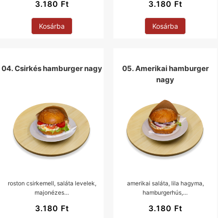
3.180
Ft
3.180
Ft
Kosárba
Kosárba
04. Csirkés hamburger nagy
05. Amerikai hamburger
nagy
roston csirkemell, saláta levelek,
amerikai saláta, lila hagyma,
majonézes…
hamburgerhús,…
3.180
Ft
3.180
Ft