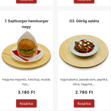
7. Sajtburger hamburger
03. Görög saláta
nagy
Hagyma majonéz, ketchup, mustár,
kígyóuborka, paradicsom, paprika,
hús,…
olíva, hagyma,…
3.180
Ft
2.780
Ft
Kosárba
Kosárba