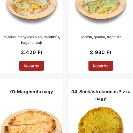
tejfölös-magyaros alap, darálthús,
Tejszín, gomba, trappista
hagyma, sajt
3.420
Ft
2.930
Ft
Kosárba
Kosárba
01. Margherita nagy
04. Sonkás kukoricás Pizza
nagy