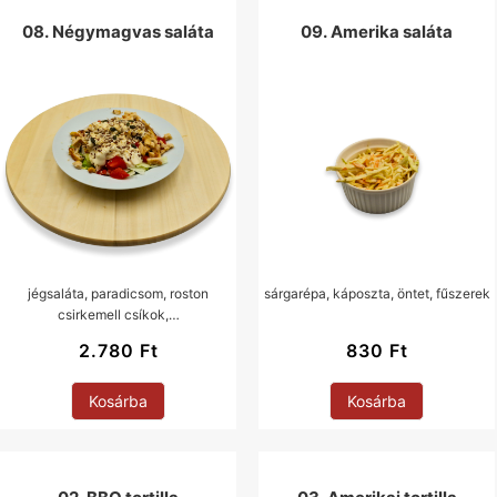
08. Négymagvas saláta
09. Amerika saláta
jégsaláta, paradicsom, roston
sárgarépa, káposzta, öntet, fűszerek
csirkemell csíkok,…
2.780
Ft
830
Ft
Kosárba
Kosárba