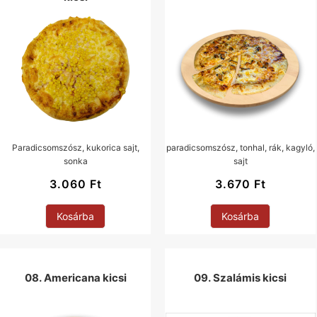
Paradicsomszósz, kukorica sajt,
paradicsomszósz, tonhal, rák, kagyló,
sonka
sajt
3.060
Ft
3.670
Ft
Kosárba
Kosárba
08. Americana kicsi
09. Szalámis kicsi