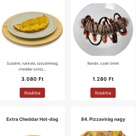
Szalámi, rukkola, szezámmag,
Banán, csoki öntet
cheddar szósz…
3.080
Ft
1.280
Ft
Kosárba
Kosárba
Extra Cheddar Hot-dog
84. Pizzavirág nagy