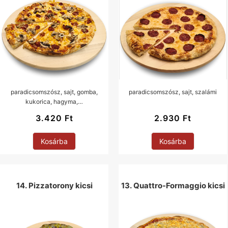
paradicsomszósz, sajt, gomba,
paradicsomszósz, sajt, szalámi
kukorica, hagyma,…
3.420
Ft
2.930
Ft
Kosárba
Kosárba
14. Pizzatorony kicsi
13. Quattro-Formaggio kicsi