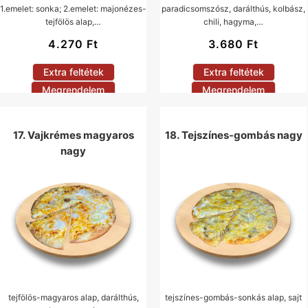
1.emelet: sonka; 2.emelet: majonézes-
paradicsomszósz, darálthús, kolbász,
tejfölös alap,…
chili, hagyma,…
4.270
Ft
3.680
Ft
Extra feltétek
Extra feltétek
Megrendelem
Megrendelem
17. Vajkrémes magyaros
18. Tejszínes-gombás nagy
nagy
tejfölös-magyaros alap, darálthús,
tejszínes-gombás-sonkás alap, sajt