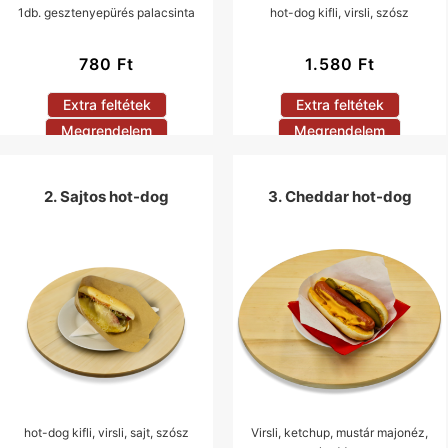
1db. gesztenyepürés palacsinta
hot-dog kifli, virsli, szósz
780
Ft
1.580
Ft
Extra feltétek
Extra feltétek
Megrendelem
Megrendelem
2. Sajtos hot-dog
3. Cheddar hot-dog
hot-dog kifli, virsli, sajt, szósz
Virsli, ketchup, mustár majonéz,