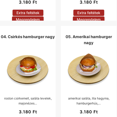
3.180
Ft
3.180
Ft
Extra feltétek
Extra feltétek
Megrendelem
Megrendelem
04. Csirkés hamburger nagy
05. Amerikai hamburger
nagy
roston csirkemell, saláta levelek,
amerikai saláta, lila hagyma,
majonézes…
hamburgerhús,…
3.180
Ft
3.180
Ft