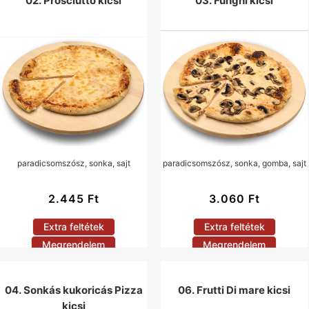
02. Prosciutto kicsi
03. Funghi kicsi
paradicsomszósz, sonka, sajt
paradicsomszósz, sonka, gomba, sajt
2.445
Ft
3.060
Ft
Extra feltétek
Extra feltétek
Megrendelem
Megrendelem
04. Sonkás kukoricás Pizza
06. Frutti Di mare kicsi
kicsi