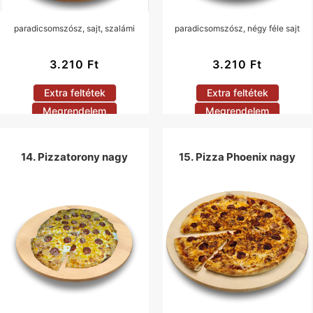
paradicsomszósz, sajt, szalámi
paradicsomszósz, négy féle sajt
3.210
Ft
3.210
Ft
Extra feltétek
Extra feltétek
Megrendelem
Megrendelem
14. Pizzatorony nagy
15. Pizza Phoenix nagy