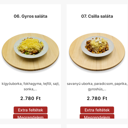
06. Gyros saláta
07. Csilla saláta
kígyóuborka, fokhagyma, tejföl, sajt,
savanyú uborka, paradicsom, paprika,
sonka,…
gyroshús,…
2.780
Ft
2.780
Ft
Extra feltétek
Extra feltétek
Megrendelem
Megrendelem