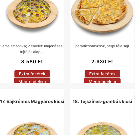
1.emelet: sonka; 2.emelet: majonézes-
paradicsomszósz, négy féle sajt
tejfölös alap,…
3.580
Ft
2.930
Ft
Extra feltétek
Extra feltétek
Megrendelem
Megrendelem
17. Vajkrémes Magyaros kicsi
18. Tejszínes-gombás kicsi