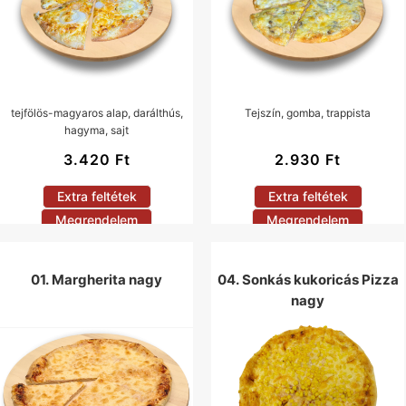
tejfölös-magyaros alap, darálthús,
Tejszín, gomba, trappista
hagyma, sajt
3.420
Ft
2.930
Ft
Extra feltétek
Extra feltétek
Megrendelem
Megrendelem
01. Margherita nagy
04. Sonkás kukoricás Pizza
nagy