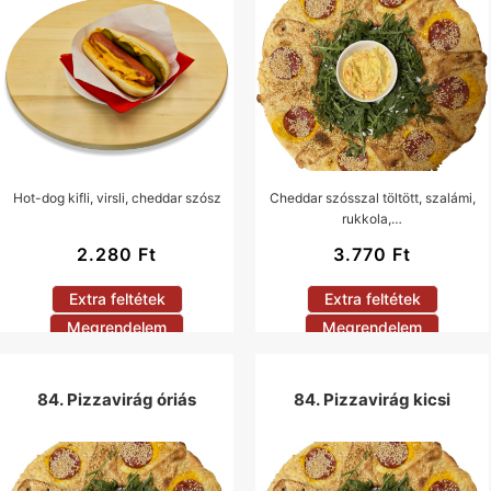
Hot-dog kifli, virsli, cheddar szósz
Cheddar szósszal töltött, szalámi,
rukkola,…
2.280
Ft
3.770
Ft
Extra feltétek
Extra feltétek
Megrendelem
Megrendelem
84. Pizzavirág óriás
84. Pizzavirág kicsi