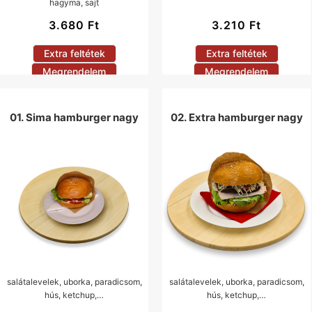
hagyma, sajt
3.680
Ft
3.210
Ft
Extra feltétek
Extra feltétek
Megrendelem
Megrendelem
01. Sima hamburger nagy
02. Extra hamburger nagy
salátalevelek, uborka, paradicsom,
salátalevelek, uborka, paradicsom,
hús, ketchup,…
hús, ketchup,…