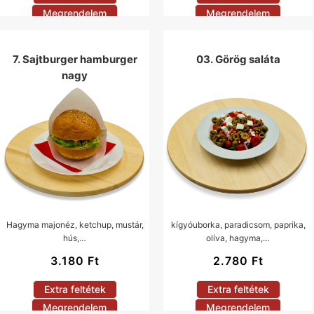
Megrendelem
Megrendelem
7. Sajtburger hamburger
03. Görög saláta
nagy
Hagyma majonéz, ketchup, mustár,
kígyóuborka, paradicsom, paprika,
hús,…
olíva, hagyma,…
3.180
Ft
2.780
Ft
Extra feltétek
Extra feltétek
Megrendelem
Megrendelem