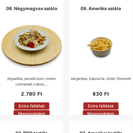
08. Négymagvas saláta
09. Amerika saláta
jégsaláta, paradicsom, roston
sárgarépa, káposzta, öntet, fűszerek
csirkemell csíkok,…
2.780
Ft
830
Ft
Extra feltétek
Extra feltétek
Megrendelem
Megrendelem