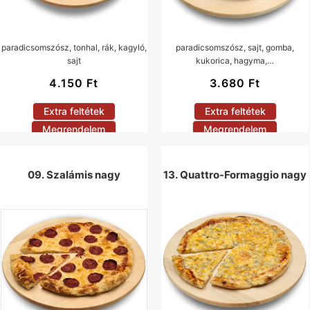
paradicsomszósz, tonhal, rák, kagyló,
paradicsomszósz, sajt, gomba,
sajt
kukorica, hagyma,…
4.150
Ft
3.680
Ft
Extra feltétek
Extra feltétek
Megrendelem
Megrendelem
09. Szalámis nagy
13. Quattro-Formaggio nagy