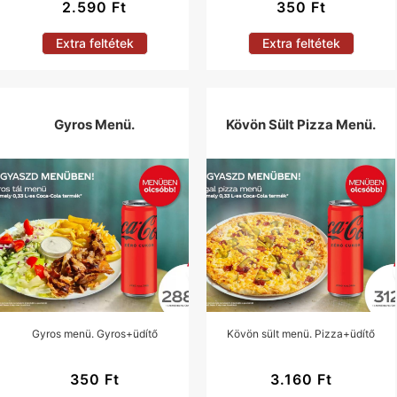
2.590
Ft
350
Ft
Extra feltétek
Extra feltétek
Gyros Menü.
Kövön Sült Pizza Menü.
Gyros menü. Gyros+üdítő
Kövön sült menü. Pizza+üdítő
350
Ft
3.160
Ft