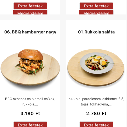
Extra feltétek
Extra feltétek
Megrendelem
Megrendelem
06. BBQ hamburger nagy
01. Rukkola saláta
BBQ szószos csirkemell csíkok,
rukkola, paradicsom, csirkemellfilé,
rukkola,…
tojás, fokhagyma,…
3.180
Ft
2.780
Ft
Extra feltétek
Extra feltétek