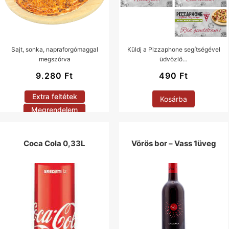
Sajt, sonka, napraforgómaggal
Küldj a Pizzaphone segítségével
megszórva
üdvözlő…
9.280
Ft
490
Ft
Extra feltétek
Kosárba
Megrendelem
Coca Cola 0,33L
Vörös bor – Vass 1üveg