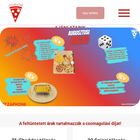
App letöltés
AJÁNLATAINK
A feltüntetett árak tartalmazzák a csomagolási díjat!