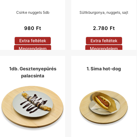
Csirke nuggets 5db
Sültkburgonya, nuggets, sajt
980
Ft
2.780
Ft
Extra feltétek
Extra feltétek
Megrendelem
Megrendelem
1db. Gesztenyepürés
1. Sima hot-dog
palacsinta