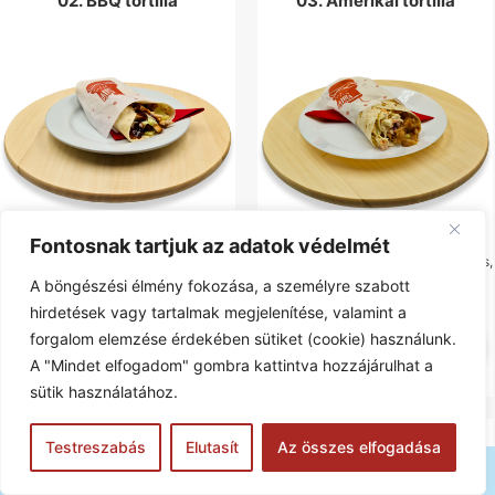
02. BBQ tortilla
03. Amerikai tortilla
Fontosnak tartjuk az adatok védelmét
BBQ saláta, lila hagyma, roston…
salátalevél, amerikai saláta, gyroshús,
hagyma
A böngészési élmény fokozása, a személyre szabott
hirdetések vagy tartalmak megjelenítése, valamint a
2.340
Ft
2.340
Ft
0
forgalom elemzése érdekében sütiket (cookie) használunk.
Extra feltétek
Extra feltétek
A "Mindet elfogadom" gombra kattintva hozzájárulhat a
sütik használatához.
Megrendelem
Megrendelem
Testreszabás
Elutasít
Az összes elfogadása
04. Tejfölös-kapros tortilla
05. Álmos tortilla
Rendeléseket
07:00
és
22:45
között tudunk felvenni.