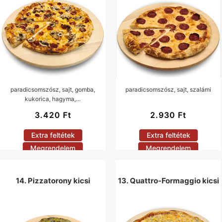
paradicsomszósz, sajt, gomba,
paradicsomszósz, sajt, szalámi
kukorica, hagyma,…
3.420
Ft
2.930
Ft
Extra feltétek
Extra feltétek
Megrendelem
Megrendelem
14. Pizzatorony kicsi
13. Quattro-Formaggio kicsi