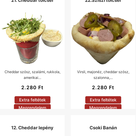
21. Cheddar tölcsér
22.Sziszi tölcsér
Cheddar szósz, szalámi, rukkola,
Virsli, majonéz, cheddar szósz,
amerikai…
szalonna,…
2.280
Ft
2.280
Ft
Extra feltétek
Extra feltétek
Megrendelem
Megrendelem
12. Cheddar lepény
Csoki Banán